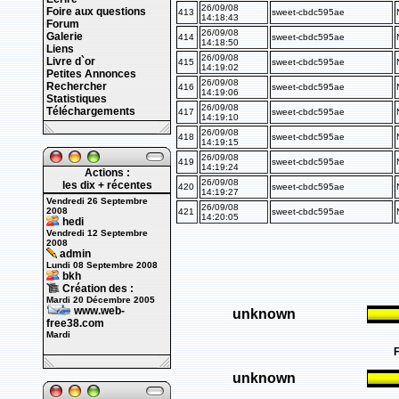
Foire aux questions
Forum
Galerie
Liens
Livre d`or
Petites Annonces
Rechercher
Statistiques
Téléchargements
Actions :
les dix + récentes
Vendredi 26 Septembre
2008
hedi
Vendredi 12 Septembre
2008
admin
Lundi 08 Septembre 2008
bkh
Création des :
Mardi 20 Décembre 2005
www.web-
free38.com
Mardi