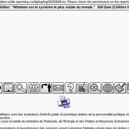
blem while openning config/log/log20260808.txt. Please check the permissions on the reper
éditer:
"Windows est le système le plus stable du monde."
Bill Gate (Célèbre 
ffaires sont des institutions d'intérêt public économique dotées de la personnalité juridique et
ancière.
 sous la tutelle du ministère de l'Industrie, de l'Energie et des Petites et Moyennes Entreprise
 promoteurs et investisseurs des services visant à impulser l'initiative privée dans les limites 