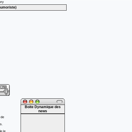
tory
humoriste)
Boite Dynamique des
news
 de
s.
de le