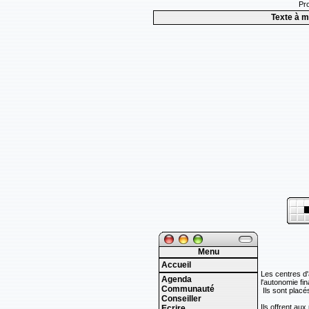
Pro
Texte à m
Menu
Accueil
Les centres d'a
Agenda
l'autonomie fin
Communauté
Ils sont placés
Conseiller
Ils offrent aux
Ecrire