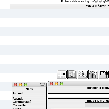
Problem while openning config/log/log20
Texte à méditer:
"
Bonsoir et bien
Menu
Accueil
Agenda
Entrez le mot q
Communauté
Conseiller
Ecrire