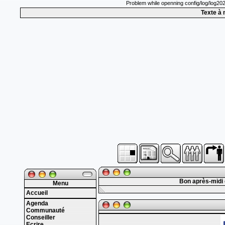
Problem while openning config/log/log20
Texte à 
Bon après-midi
Menu
Accueil
Agenda
Communauté
Conseiller
Ecrire